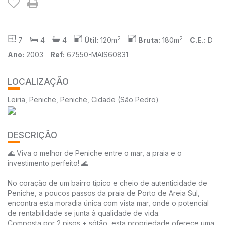
2
2
7
4
4
Útil:
120m
Bruta:
180m
C.E.:
D
Ano:
2003
Ref:
67550-MAIS60831
LOCALIZAÇÃO
Leiria, Peniche, Peniche, Cidade (São Pedro)
DESCRIÇÃO
🌊 Viva o melhor de Peniche entre o mar, a praia e o
investimento perfeito! 🌊
No coração de um bairro típico e cheio de autenticidade de
Peniche, a poucos passos da praia de Porto de Areia Sul,
encontra esta moradia única com vista mar, onde o potencial
de rentabilidade se junta à qualidade de vida.
Composta por 2 pisos + sótão, esta propriedade oferece uma