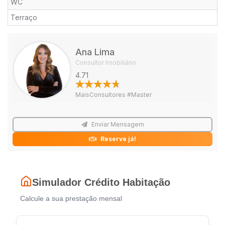
WC
Terraço
Ana Lima
Consultor Imobiliário
4.71
MaisConsultores #Master
Enviar Mensagem
Reserve já!