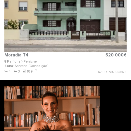
Moradia T4
520 000€
Ana Lima
Peniche
Peniche
Consultor Imobiliário
Zona
: Santana (Conceição)
MaisConsultores #Master
2
4
3
189m
67567-MAIS60828