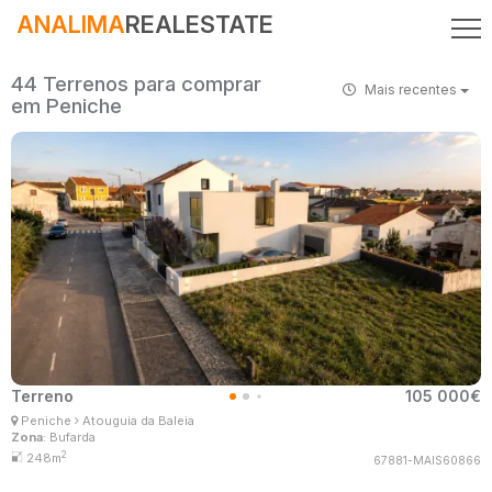
ANALIMA
REALESTATE
44 Terrenos para comprar
Mais recentes
em Peniche
Terreno
105 000€
Ana Lima
Peniche
Atouguia da Baleia
Corretor Imobiliário
Zona
: Bufarda
MaisConsultores #Master
2
248m
67881-MAIS60866