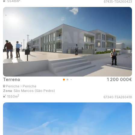
5548m
67435-TEA260423
Terreno
1 200 000€
Ana Lima
Peniche
Peniche
Corretor Imobiliário
Zona
: São Marcos (São Pedro)
MaisConsultores #Master
2
1550m
67340-TEA260418