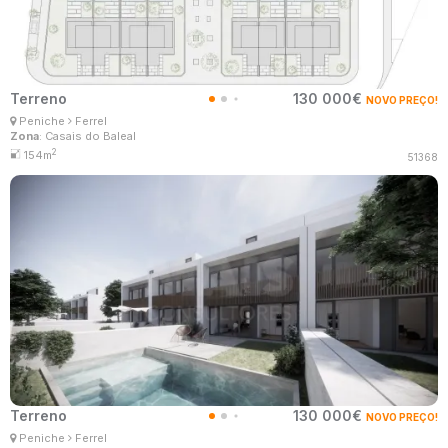
Terreno
130 000€
NOVO PREÇO!
Ana Lima
Peniche
Ferrel
Corretor Imobiliário
Zona
: Casais do Baleal
MaisConsultores #Master
2
154m
51368
Terreno
130 000€
NOVO PREÇO!
Ana Lima
Peniche
Ferrel
Corretor Imobiliário