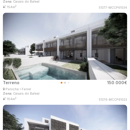
Zona
: Casais do Baleal
MaisConsultores #Master
2
154m
51377-MCCP61034
Terreno
150 000€
Ana Lima
Peniche
Ferrel
Corretor Imobiliário
Zona
: Casais do Baleal
MaisConsultores #Master
2
154m
51376-MCCP61023