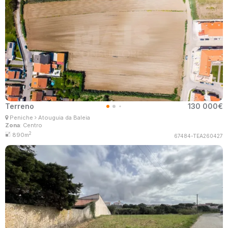
Terreno
130 000€
Ana Lima
Peniche
Atouguia da Baleia
Corretor Imobiliário
Zona
: Centro
MaisConsultores #Master
2
890m
67484-TEA260427