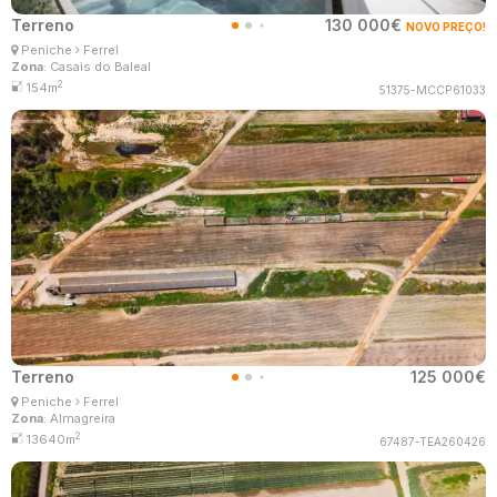
Terreno
130 000€
NOVO PREÇO!
Ana Lima
Peniche
Ferrel
Corretor Imobiliário
Zona
: Casais do Baleal
MaisConsultores #Master
2
154m
51375-MCCP61033
Terreno
125 000€
Ana Lima
Peniche
Ferrel
Corretor Imobiliário
Zona
: Almagreira
MaisConsultores #Master
2
13640m
67487-TEA260426