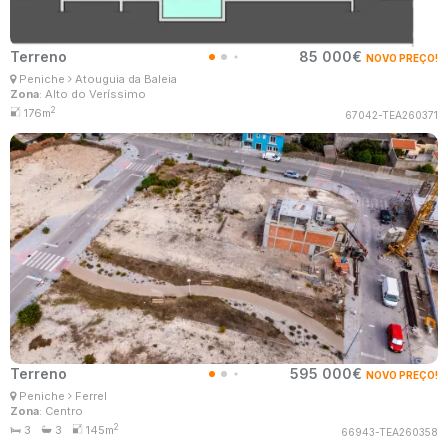
Terreno
85 000€
NOVO PREÇO!
Ana Lima
Peniche
Atouguia da Baleia
Corretor Imobiliário
Zona
: Alto do Veríssimo
MaisConsultores #Master
2
176m
67042-TEA260371
Terreno
595 000€
NOVO PREÇO!
Ana Lima
Peniche
Ferrel
Corretor Imobiliário
Zona
: Centro
MaisConsultores #Master
2
3
3
145m
66943-TEA260358