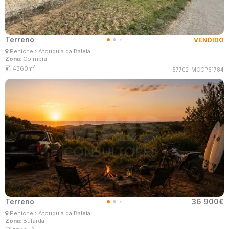
Terreno
VENDIDO
Ana Lima
Peniche
Atouguia da Baleia
Corretor Imobiliário
Zona
: Coimbrã
MaisConsultores #Master
2
4360m
57702-MCCP61784
Terreno
36 900€
Ana Lima
Peniche
Atouguia da Baleia
Corretor Imobiliário
Zona
: Bufarda
MaisConsultores #Master
2