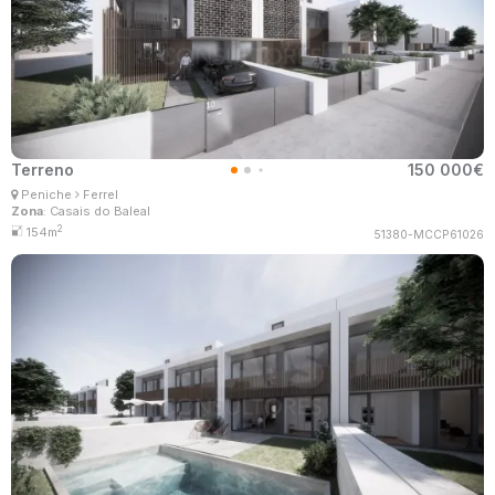
Terreno
150 000€
Ana Lima
Peniche
Ferrel
Corretor Imobiliário
Zona
: Casais do Baleal
MaisConsultores #Master
2
154m
51380-MCCP61026