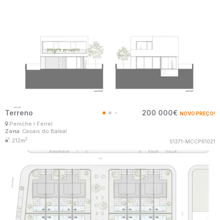
Terreno
200 000€
NOVO PREÇO!
Ana Lima
Peniche
Ferrel
Corretor Imobiliário
Zona
: Casais do Baleal
MaisConsultores #Master
2
212m
51371-MCCP61021