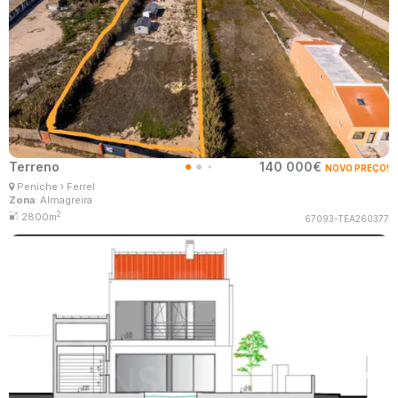
Terreno
140 000€
NOVO PREÇO!
Ana Lima
Peniche
Ferrel
Corretor Imobiliário
Zona
: Almagreira
MaisConsultores #Master
2
2800m
67093-TEA260377