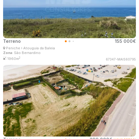
Terreno
155 000€
Ana Lima
Peniche
Atouguia da Baleia
Corretor Imobiliário
Zona
: São Bernardino
MaisConsultores #Master
2
1960m
67347-MAIS60795