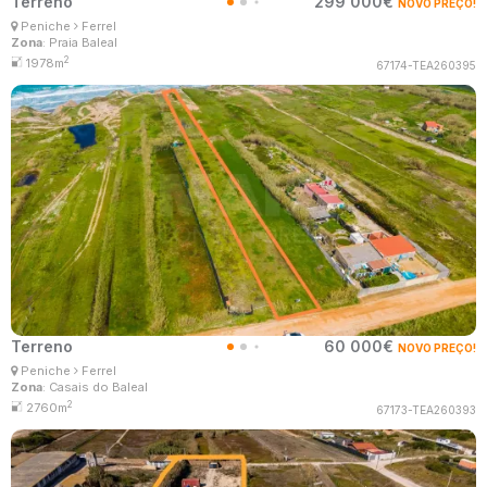
Terreno
299 000€
NOVO PREÇO!
Ana Lima
Peniche
Ferrel
Corretor Imobiliário
Zona
: Praia Baleal
MaisConsultores #Master
2
1978m
67174-TEA260395
Terreno
60 000€
NOVO PREÇO!
Ana Lima
Peniche
Ferrel
Corretor Imobiliário
Zona
: Casais do Baleal
MaisConsultores #Master
2
2760m
67173-TEA260393